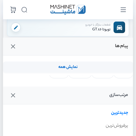
قطعات سازگار با خودرو
تویوتا 86 GT
پیام ها
فروشگاه اینترنتی ماشینت
لوازم موتوری
سیستم خنک کننده
خنک کن روغن موتور
/
/
/
قیمت و خرید انواع خنک کن روغن موتور تویوتا 86 GT
نمایش همه
لنت ترمز
فیلتر روغن
شمع موتور
واتر پمپ
فیلترها
جدیدترین
خودرو
مرتب‌سازی
خنک کن روغن موتور تویوتا
86 GT سال 2013
جدیدترین
پرفروش‌ترین