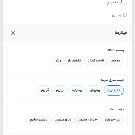
پربازدیدترین
ارزان‌ترین
گران‌ترین
فیلترها
وضعیت کالا
موجود
قیمت فعال
تخفیف‌دار
ویژه
خانه
مرتب‌سازی سریع
جدیدترین
پرفروش
پربازدید
ارزان‌تر
گران‌تر
ورود / ثبت نام
بازه قیمت
دستیار هوشمند
زیر ۵۰۰ هزار
۵۰۰ تا ۱ میلیون
۱ تا ۵ میلیون
بالای ۵ میلیون
سرویس در محل