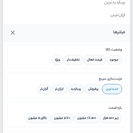
پربازدیدترین
ارزان‌ترین
گران‌ترین
فیلترها
وضعیت کالا
موجود
قیمت فعال
تخفیف‌دار
ویژه
خانه
مرتب‌سازی سریع
جدیدترین
پرفروش
پربازدید
ارزان‌تر
گران‌تر
ورود / ثبت نام
بازه قیمت
دستیار هوشمند
زیر ۵۰۰ هزار
۵۰۰ تا ۱ میلیون
۱ تا ۵ میلیون
بالای ۵ میلیون
سرویس در محل