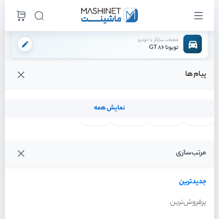
قطعات سازگار با خودرو
تویوتا 86 GT
پیام ها
فروشگاه اینترنتی ماشینت
لوازم داخلی
ایربگ
ایربگ فرمان
/
/
/
قیمت و خرید انواع ایربگ فرمان تویوتا 86 GT
نمایش همه
لنت ترمز
فیلتر روغن
شمع موتور
واتر پمپ
فیلترها
جدیدترین
خودرو
مرتب‌سازی
ایربگ فرمان تویوتا 86 GT
سال 2013
جدیدترین
پرفروش‌ترین