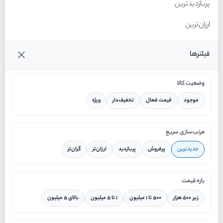
پربازدیدترین
ارزان‌ترین
گران‌ترین
فیلترها
وضعیت کالا
موجود
قیمت فعال
تخفیف‌دار
ویژه
خانه
مرتب‌سازی سریع
جدیدترین
پرفروش
پربازدید
ارزان‌تر
گران‌تر
ورود / ثبت نام
بازه قیمت
دستیار هوشمند
زیر ۵۰۰ هزار
۵۰۰ تا ۱ میلیون
۱ تا ۵ میلیون
بالای ۵ میلیون
سرویس در محل