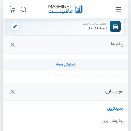
قطعات سازگار با خودرو
تویوتا 86 GT
پیام ها
فروشگاه اینترنتی ماشینت
لوازم موتوری
میل لنگ
/
/
قیمت و خرید انواع میل لنگ تویوتا 86 GT
نمایش همه
لنت ترمز
فیلتر روغن
شمع موتور
واتر پمپ
فیلترها
جدیدترین
خودرو
مرتب‌سازی
میل لنگ تویوتا 86 GT سال
2013
جدیدترین
پرفروش‌ترین