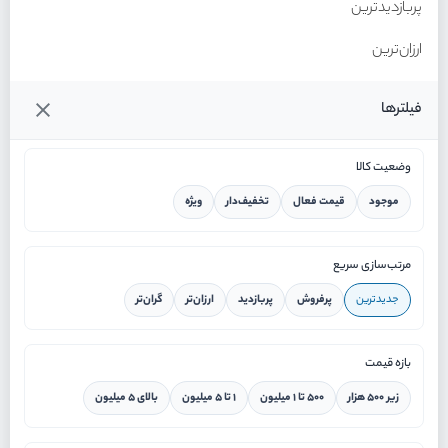
پربازدیدترین
ارزان‌ترین
گران‌ترین
فیلترها
وضعیت کالا
موجود
قیمت فعال
تخفیف‌دار
ویژه
خانه
مرتب‌سازی سریع
جدیدترین
پرفروش
پربازدید
ارزان‌تر
گران‌تر
ورود / ثبت نام
بازه قیمت
دستیار هوشمند
زیر ۵۰۰ هزار
۵۰۰ تا ۱ میلیون
۱ تا ۵ میلیون
بالای ۵ میلیون
سرویس در محل