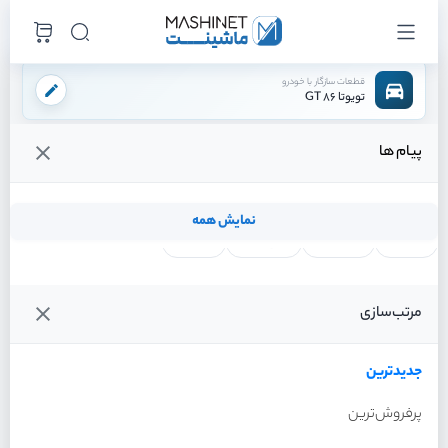
قطعات سازگار با خودرو
تویوتا 86 GT
پیام ها
فروشگاه اینترنتی ماشینت
لوازم تعلیق
طبق
سیبک طبق جلو
/
/
/
قیمت و خرید انواع سیبک طبق جلو تویوتا 86 GT
نمایش همه
لنت ترمز
فیلتر روغن
شمع موتور
واتر پمپ
فیلترها
جدیدترین
خودرو
مرتب‌سازی
سیبک طبق جلو تویوتا 86 GT
سال 2013
جدیدترین
پرفروش‌ترین