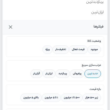
پربازدیدترین
ارزان‌ترین
گران‌ترین
فیلترها
وضعیت کالا
موجود
قیمت فعال
تخفیف‌دار
ویژه
خانه
مرتب‌سازی سریع
جدیدترین
پرفروش
پربازدید
ارزان‌تر
گران‌تر
ورود / ثبت نام
بازه قیمت
دستیار هوشمند
زیر ۵۰۰ هزار
۵۰۰ تا ۱ میلیون
۱ تا ۵ میلیون
بالای ۵ میلیون
سرویس در محل