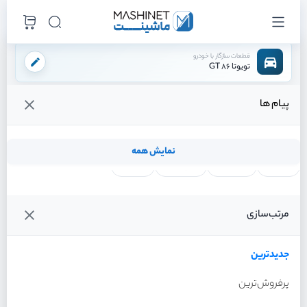
قطعات سازگار با خودرو
تویوتا 86 GT
پیام ها
فروشگاه اینترنتی ماشینت
لوازم موتوری
سیستم خنک کننده
رادیاتور کولر
/
/
/
قیمت و خرید انواع رادیاتور کولر تویوتا 86 GT
نمایش همه
لنت ترمز
فیلتر روغن
شمع موتور
واتر پمپ
فیلترها
جدیدترین
خودرو
مرتب‌سازی
رادیاتور کولر تویوتا 86 GT سال
2013
جدیدترین
پرفروش‌ترین