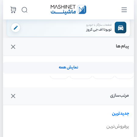
قطعات سازگار با خودرو
تویوتا اف جی کروز
پیام ها
فروشگاه اینترنتی ماشینت
لوازم بدنه
برف پاک کن
تیغه برف پاک کن
/
/
/
قیمت و خرید انواع تیغه برف پاک کن تویوتا اف جی کروز
نمایش همه
لنت ترمز
فیلتر روغن
شمع موتور
واتر پمپ
فیلترها
جدیدترین
خودرو
مرتب‌سازی
تیغه برف پاک کن تویوتا اف
جی کروز سال 2011
جدیدترین
پرفروش‌ترین