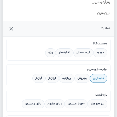
پربازدیدترین
ارزان‌ترین
گران‌ترین
فیلترها
وضعیت کالا
موجود
قیمت فعال
تخفیف‌دار
ویژه
خانه
مرتب‌سازی سریع
جدیدترین
پرفروش
پربازدید
ارزان‌تر
گران‌تر
ورود / ثبت نام
بازه قیمت
دستیار هوشمند
زیر ۵۰۰ هزار
۵۰۰ تا ۱ میلیون
۱ تا ۵ میلیون
بالای ۵ میلیون
سرویس در محل