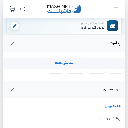
قطعات سازگار با خودرو
تویوتا اف جی کروز
پیام ها
فروشگاه اینترنتی ماشینت
لوازم بدنه
برف پاک کن
مخزن شیشه شور
/
/
/
قیمت و خرید انواع مخزن شیشه شور تویوتا اف جی کروز
نمایش همه
لنت ترمز
فیلتر روغن
شمع موتور
واتر پمپ
فیلترها
جدیدترین
خودرو
مرتب‌سازی
مخزن شیشه شور تویوتا اف
جی کروز سال 2011
جدیدترین
پرفروش‌ترین