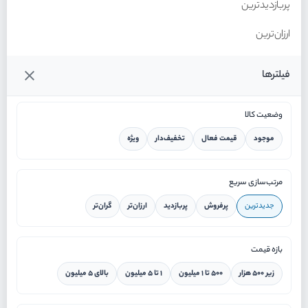
پربازدیدترین
ارزان‌ترین
گران‌ترین
فیلترها
وضعیت کالا
موجود
قیمت فعال
تخفیف‌دار
ویژه
خانه
مرتب‌سازی سریع
جدیدترین
پرفروش
پربازدید
ارزان‌تر
گران‌تر
ورود / ثبت نام
بازه قیمت
دستیار هوشمند
زیر ۵۰۰ هزار
۵۰۰ تا ۱ میلیون
۱ تا ۵ میلیون
بالای ۵ میلیون
سرویس در محل