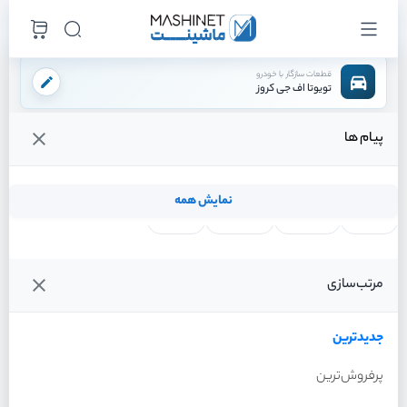
قطعات سازگار با خودرو
تویوتا اف جی کروز
پیام ها
فروشگاه اینترنتی ماشینت
لوازم موتوری
سیستم خنک کننده
خنک کن روغن گیربکس
/
/
/
قیمت و خرید انواع خنک کن روغن گیربکس تویوتا اف جی کروز
نمایش همه
لنت ترمز
فیلتر روغن
شمع موتور
واتر پمپ
فیلترها
جدیدترین
خودرو
مرتب‌سازی
خنک کن روغن گیربکس
تویوتا اف جی کروز سال 2011
جدیدترین
پرفروش‌ترین