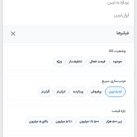
پربازدیدترین
ارزان‌ترین
گران‌ترین
فیلترها
وضعیت کالا
موجود
قیمت فعال
تخفیف‌دار
ویژه
خانه
مرتب‌سازی سریع
جدیدترین
پرفروش
پربازدید
ارزان‌تر
گران‌تر
ورود / ثبت نام
بازه قیمت
دستیار هوشمند
زیر ۵۰۰ هزار
۵۰۰ تا ۱ میلیون
۱ تا ۵ میلیون
بالای ۵ میلیون
سرویس در محل