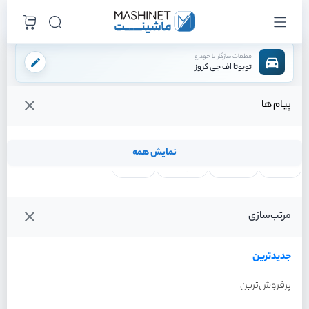
قطعات سازگار با خودرو
تویوتا اف جی کروز
پیام ها
فروشگاه اینترنتی ماشینت
لوازم بدنه
چراغ
چراغ خطر عقب راست
/
/
/
قیمت و خرید انواع چراغ خطر عقب راست تویوتا اف جی کروز
نمایش همه
لنت ترمز
فیلتر روغن
شمع موتور
واتر پمپ
فیلترها
جدیدترین
خودرو
مرتب‌سازی
چراغ خطر عقب راست تویوتا اف
جی کروز سال 2011
جدیدترین
پرفروش‌ترین