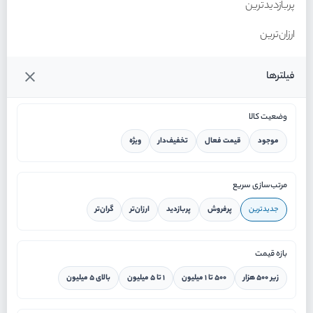
پربازدیدترین
ارزان‌ترین
گران‌ترین
فیلترها
وضعیت کالا
موجود
قیمت فعال
تخفیف‌دار
ویژه
خانه
مرتب‌سازی سریع
جدیدترین
پرفروش
پربازدید
ارزان‌تر
گران‌تر
ورود / ثبت نام
بازه قیمت
دستیار هوشمند
زیر ۵۰۰ هزار
۵۰۰ تا ۱ میلیون
۱ تا ۵ میلیون
بالای ۵ میلیون
سرویس در محل