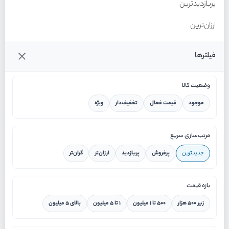
پربازدیدترین
ارزان‌ترین
گران‌ترین
فیلترها
وضعیت کالا
موجود
قیمت فعال
تخفیف‌دار
ویژه
خانه
مرتب‌سازی سریع
جدیدترین
پرفروش
پربازدید
ارزان‌تر
گران‌تر
ورود / ثبت نام
بازه قیمت
دستیار هوشمند
زیر ۵۰۰ هزار
۵۰۰ تا ۱ میلیون
۱ تا ۵ میلیون
بالای ۵ میلیون
سرویس در محل