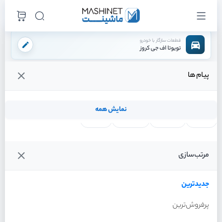
قطعات سازگار با خودرو
تویوتا اف جی کروز
پیام ها
فروشگاه اینترنتی ماشینت
لوازم بدنه
سپر
شبرنگ راست
/
/
/
قیمت و خرید انواع شبرنگ راست تویوتا اف جی کروز
نمایش همه
لنت ترمز
فیلتر روغن
شمع موتور
واتر پمپ
فیلترها
جدیدترین
خودرو
مرتب‌سازی
شبرنگ راست تویوتا اف جی
کروز سال 2011
جدیدترین
پرفروش‌ترین