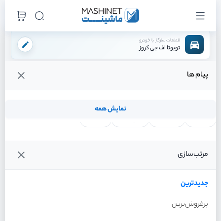
قطعات سازگار با خودرو
تویوتا اف جی کروز
پیام ها
فروشگاه اینترنتی ماشینت
لوازم بدنه
چراغ
چراغ جلو راست
/
/
/
قیمت و خرید انواع چراغ جلو راست تویوتا اف جی کروز
نمایش همه
لنت ترمز
فیلتر روغن
شمع موتور
واتر پمپ
فیلترها
جدیدترین
خودرو
مرتب‌سازی
چراغ جلو راست تویوتا اف جی
کروز سال 2011
جدیدترین
پرفروش‌ترین