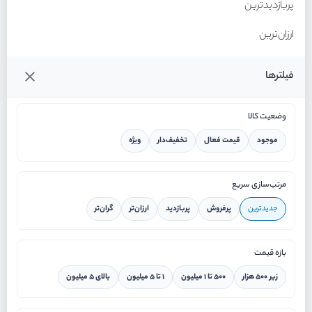
پربازدیدترین
ارزان‌ترین
گران‌ترین
فیلترها
وضعیت کالا
موجود
قیمت فعال
تخفیف‌دار
ویژه
خانه
مرتب‌سازی سریع
جدیدترین
پرفروش
پربازدید
ارزان‌تر
گران‌تر
ورود / ثبت نام
بازه قیمت
دستیار هوشمند
زیر ۵۰۰ هزار
۵۰۰ تا ۱ میلیون
۱ تا ۵ میلیون
بالای ۵ میلیون
سرویس در محل