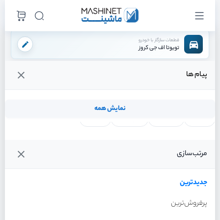
قطعات سازگار با خودرو
تویوتا اف جی کروز
پیام ها
فروشگاه اینترنتی ماشینت
لوازم مصرفی
دسته موتور و گیربکس
دسته موتور راست
/
/
/
قیمت و خرید انواع دسته موتور راست تویوتا اف جی کروز
نمایش همه
لنت ترمز
فیلتر روغن
شمع موتور
واتر پمپ
فیلترها
جدیدترین
خودرو
مرتب‌سازی
دسته موتور راست تویوتا اف
جی کروز سال 2011
جدیدترین
پرفروش‌ترین