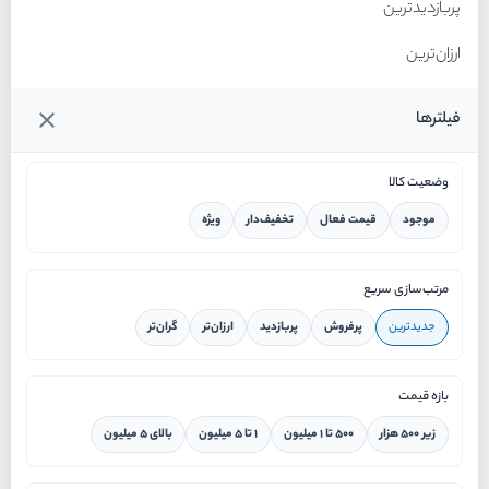
پربازدیدترین
ارزان‌ترین
گران‌ترین
فیلترها
وضعیت کالا
موجود
قیمت فعال
تخفیف‌دار
ویژه
خانه
مرتب‌سازی سریع
جدیدترین
پرفروش
پربازدید
ارزان‌تر
گران‌تر
ورود / ثبت نام
بازه قیمت
دستیار هوشمند
زیر ۵۰۰ هزار
۵۰۰ تا ۱ میلیون
۱ تا ۵ میلیون
بالای ۵ میلیون
سرویس در محل