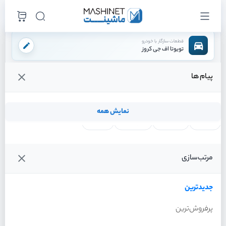
قطعات سازگار با خودرو
تویوتا اف جی کروز
پیام ها
فروشگاه اینترنتی ماشینت
لوازم بدنه
سپر
براکت سپر عقب راست
/
/
/
قیمت و خرید انواع براکت سپر عقب راست تویوتا اف جی کروز
نمایش همه
لنت ترمز
فیلتر روغن
شمع موتور
واتر پمپ
فیلترها
جدیدترین
خودرو
مرتب‌سازی
براکت سپر عقب راست تویوتا
اف جی کروز سال 2011
جدیدترین
پرفروش‌ترین