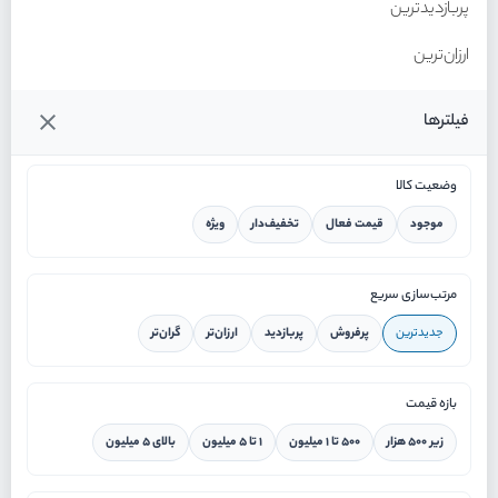
پربازدیدترین
ارزان‌ترین
گران‌ترین
فیلترها
وضعیت کالا
موجود
قیمت فعال
تخفیف‌دار
ویژه
خانه
مرتب‌سازی سریع
جدیدترین
پرفروش
پربازدید
ارزان‌تر
گران‌تر
ورود / ثبت نام
بازه قیمت
دستیار هوشمند
زیر ۵۰۰ هزار
۵۰۰ تا ۱ میلیون
۱ تا ۵ میلیون
بالای ۵ میلیون
سرویس در محل