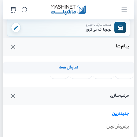
قطعات سازگار با خودرو
تویوتا اف جی کروز
پیام ها
فروشگاه اینترنتی ماشینت
لوازم ترمز
دیسک ترمز
دیسک ترمز عقب
/
/
/
قیمت و خرید انواع دیسک ترمز عقب تویوتا اف جی کروز
نمایش همه
لنت ترمز
فیلتر روغن
شمع موتور
واتر پمپ
فیلترها
جدیدترین
خودرو
مرتب‌سازی
دیسک ترمز عقب تویوتا اف
جی کروز سال 2011
جدیدترین
پرفروش‌ترین