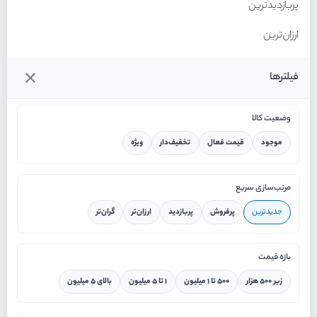
پربازدیدترین
ارزان‌ترین
گران‌ترین
فیلترها
وضعیت کالا
موجود
قیمت فعال
تخفیف‌دار
ویژه
خانه
مرتب‌سازی سریع
جدیدترین
پرفروش
پربازدید
ارزان‌تر
گران‌تر
ورود / ثبت نام
بازه قیمت
دستیار هوشمند
زیر ۵۰۰ هزار
۵۰۰ تا ۱ میلیون
۱ تا ۵ میلیون
بالای ۵ میلیون
سرویس در محل