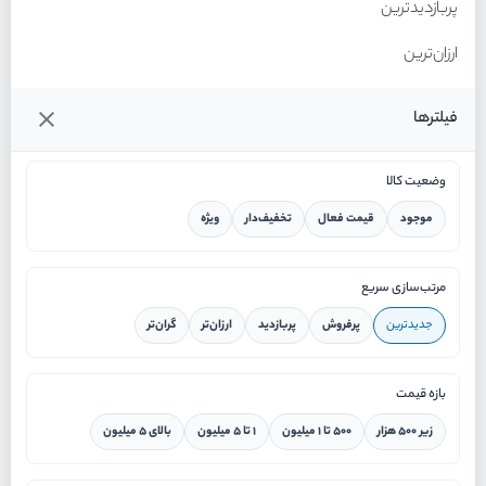
پربازدیدترین
ارزان‌ترین
گران‌ترین
فیلترها
وضعیت کالا
موجود
قیمت فعال
تخفیف‌دار
ویژه
خانه
مرتب‌سازی سریع
جدیدترین
پرفروش
پربازدید
ارزان‌تر
گران‌تر
ورود / ثبت نام
بازه قیمت
دستیار هوشمند
زیر ۵۰۰ هزار
۵۰۰ تا ۱ میلیون
۱ تا ۵ میلیون
بالای ۵ میلیون
سرویس در محل