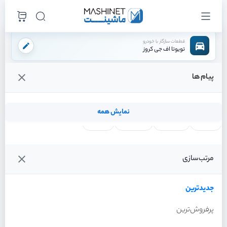
قطعات سازگار با خودرو
تویوتا اف جی کروز
پیام ها
فروشگاه اینترنتی ماشینت
لوازم بدنه
سینی فن
/
/
قیمت و خرید انواع سینی فن تویوتا اف جی کروز
نمایش همه
لنت ترمز
فیلتر روغن
شمع موتور
واتر پمپ
فیلترها
جدیدترین
خودرو
مرتب‌سازی
سینی فن تویوتا اف جی کروز
سال 2011
جدیدترین
پرفروش‌ترین