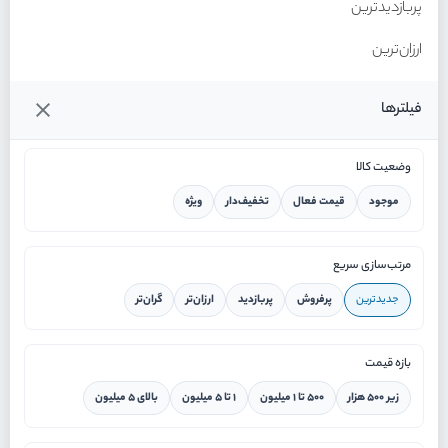
پربازدیدترین
ارزان‌ترین
گران‌ترین
فیلترها
وضعیت کالا
موجود
قیمت فعال
تخفیف‌دار
ویژه
خانه
مرتب‌سازی سریع
جدیدترین
پرفروش
پربازدید
ارزان‌تر
گران‌تر
ورود / ثبت نام
بازه قیمت
دستیار هوشمند
زیر ۵۰۰ هزار
۵۰۰ تا ۱ میلیون
۱ تا ۵ میلیون
بالای ۵ میلیون
سرویس در محل