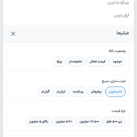
پربازدیدترین
ارزان‌ترین
گران‌ترین
فیلترها
وضعیت کالا
موجود
قیمت فعال
تخفیف‌دار
ویژه
خانه
مرتب‌سازی سریع
جدیدترین
پرفروش
پربازدید
ارزان‌تر
گران‌تر
ورود / ثبت نام
بازه قیمت
دستیار هوشمند
زیر ۵۰۰ هزار
۵۰۰ تا ۱ میلیون
۱ تا ۵ میلیون
بالای ۵ میلیون
سرویس در محل