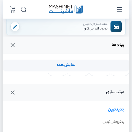
قطعات سازگار با خودرو
تویوتا اف جی کروز
پیام ها
فروشگاه اینترنتی ماشینت
لوازم موتوری
رینگ پیستون
/
/
قیمت و خرید انواع رینگ پیستون تویوتا اف جی کروز
نمایش همه
لنت ترمز
فیلتر روغن
شمع موتور
واتر پمپ
فیلترها
جدیدترین
خودرو
مرتب‌سازی
رینگ پیستون تویوتا اف جی
کروز سال 2011
جدیدترین
پرفروش‌ترین