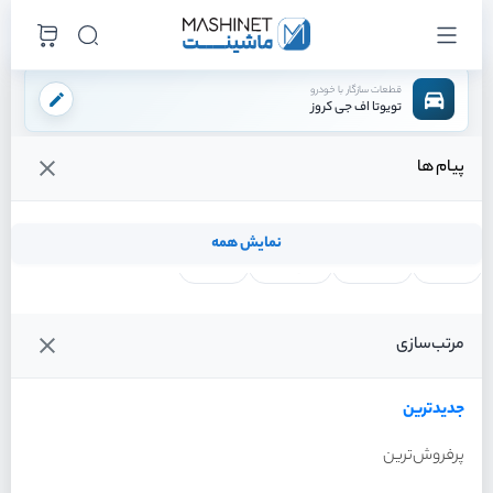
قطعات سازگار با خودرو
تویوتا اف جی کروز
پیام ها
فروشگاه اینترنتی ماشینت
لوازم داخلی
آفتابگیر شاگرد
/
/
قیمت و خرید انواع آفتابگیر شاگرد تویوتا اف جی کروز
نمایش همه
لنت ترمز
فیلتر روغن
شمع موتور
واتر پمپ
فیلترها
جدیدترین
خودرو
مرتب‌سازی
آفتابگیر شاگرد تویوتا اف جی
کروز سال 2011
جدیدترین
پرفروش‌ترین