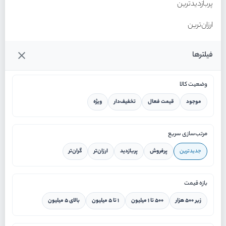
پربازدیدترین
ارزان‌ترین
گران‌ترین
فیلترها
وضعیت کالا
موجود
قیمت فعال
تخفیف‌دار
ویژه
خانه
مرتب‌سازی سریع
جدیدترین
پرفروش
پربازدید
ارزان‌تر
گران‌تر
ورود / ثبت نام
بازه قیمت
دستیار هوشمند
زیر ۵۰۰ هزار
۵۰۰ تا ۱ میلیون
۱ تا ۵ میلیون
بالای ۵ میلیون
سرویس در محل