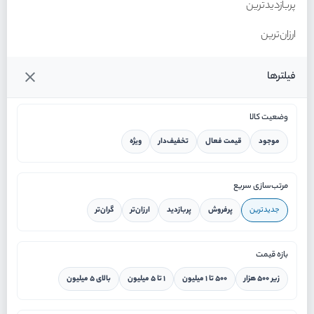
پربازدیدترین
ارزان‌ترین
گران‌ترین
فیلترها
وضعیت کالا
موجود
قیمت فعال
تخفیف‌دار
ویژه
خانه
مرتب‌سازی سریع
جدیدترین
پرفروش
پربازدید
ارزان‌تر
گران‌تر
ورود / ثبت نام
بازه قیمت
دستیار هوشمند
زیر ۵۰۰ هزار
۵۰۰ تا ۱ میلیون
۱ تا ۵ میلیون
بالای ۵ میلیون
سرویس در محل