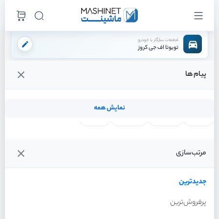
قطعات سازگار با خودرو
تویوتا اف جی کروز
پیام ها
فروشگاه اینترنتی ماشینت
لوازم مصرفی
مایعات
اکتان
/
/
/
قیمت و خرید انواع اکتان تویوتا اف جی کروز
نمایش همه
لنت ترمز
فیلتر روغن
شمع موتور
واتر پمپ
فیلترها
جدیدترین
خودرو
مرتب‌سازی
اکتان تویوتا اف جی کروز سال
2011
جدیدترین
پرفروش‌ترین