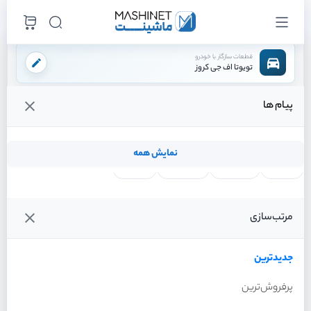
قطعات سازگار با خودرو
تویوتا اف جی کروز
پیام ها
فروشگاه اینترنتی ماشینت
لوازم موتوری
سنسور ها
سنسور مپ
/
/
/
قیمت و خرید انواع سنسور مپ تویوتا اف جی کروز
نمایش همه
لنت ترمز
فیلتر روغن
شمع موتور
واتر پمپ
فیلترها
جدیدترین
خودرو
مرتب‌سازی
سنسور مپ تویوتا اف جی کروز
سال 2011
جدیدترین
پرفروش‌ترین