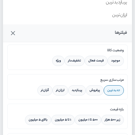
پربازدیدترین
ارزان‌ترین
گران‌ترین
فیلترها
وضعیت کالا
موجود
قیمت فعال
تخفیف‌دار
ویژه
خانه
مرتب‌سازی سریع
جدیدترین
پرفروش
پربازدید
ارزان‌تر
گران‌تر
ورود / ثبت نام
بازه قیمت
دستیار هوشمند
زیر ۵۰۰ هزار
۵۰۰ تا ۱ میلیون
۱ تا ۵ میلیون
بالای ۵ میلیون
سرویس در محل