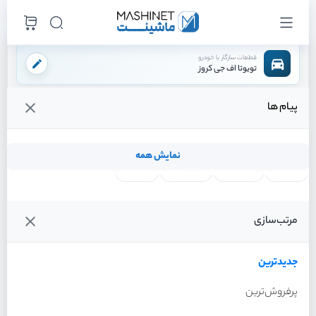
قطعات سازگار با خودرو
تویوتا اف جی کروز
پیام ها
فروشگاه اینترنتی ماشینت
لوازم بدنه
آینه بغل
شیشه آینه چپ
/
/
/
قیمت و خرید انواع شیشه آینه چپ تویوتا اف جی کروز
نمایش همه
لنت ترمز
فیلتر روغن
شمع موتور
واتر پمپ
فیلترها
جدیدترین
خودرو
مرتب‌سازی
شیشه آینه چپ تویوتا اف جی
کروز سال 2011
جدیدترین
پرفروش‌ترین