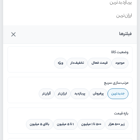
پربازدیدترین
ارزان‌ترین
گران‌ترین
فیلترها
وضعیت کالا
موجود
قیمت فعال
تخفیف‌دار
ویژه
خانه
مرتب‌سازی سریع
جدیدترین
پرفروش
پربازدید
ارزان‌تر
گران‌تر
ورود / ثبت نام
بازه قیمت
دستیار هوشمند
زیر ۵۰۰ هزار
۵۰۰ تا ۱ میلیون
۱ تا ۵ میلیون
بالای ۵ میلیون
سرویس در محل