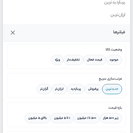
پربازدیدترین
ارزان‌ترین
گران‌ترین
فیلترها
وضعیت کالا
موجود
قیمت فعال
تخفیف‌دار
ویژه
خانه
مرتب‌سازی سریع
جدیدترین
پرفروش
پربازدید
ارزان‌تر
گران‌تر
ورود / ثبت نام
بازه قیمت
دستیار هوشمند
زیر ۵۰۰ هزار
۵۰۰ تا ۱ میلیون
۱ تا ۵ میلیون
بالای ۵ میلیون
سرویس در محل