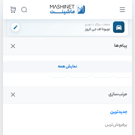
قطعات سازگار با خودرو
تویوتا اف جی کروز
پیام ها
فروشگاه اینترنتی ماشینت
لوازم بدنه
چراغ
چراغ جلو چپ
/
/
/
قیمت و خرید انواع چراغ جلو چپ تویوتا اف جی کروز
نمایش همه
لنت ترمز
فیلتر روغن
شمع موتور
واتر پمپ
فیلترها
جدیدترین
خودرو
مرتب‌سازی
چراغ جلو چپ تویوتا اف جی
کروز سال 2011
جدیدترین
پرفروش‌ترین