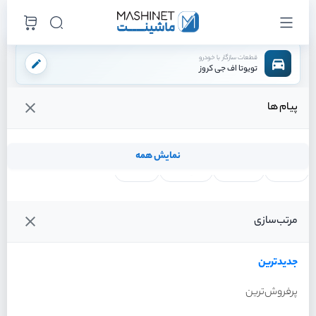
قطعات سازگار با خودرو
تویوتا اف جی کروز
پیام ها
فروشگاه اینترنتی ماشینت
لوازم موتوری
سیستم خنک کننده
رادیاتور بخاری
/
/
/
قیمت و خرید انواع رادیاتور بخاری تویوتا اف جی کروز
نمایش همه
لنت ترمز
فیلتر روغن
شمع موتور
واتر پمپ
فیلترها
جدیدترین
خودرو
مرتب‌سازی
رادیاتور بخاری تویوتا اف جی
کروز سال 2011
جدیدترین
پرفروش‌ترین