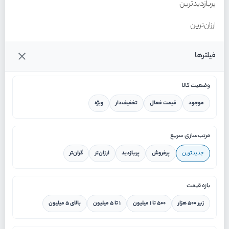
پربازدیدترین
ارزان‌ترین
گران‌ترین
فیلترها
وضعیت کالا
موجود
قیمت فعال
تخفیف‌دار
ویژه
خانه
مرتب‌سازی سریع
جدیدترین
پرفروش
پربازدید
ارزان‌تر
گران‌تر
ورود / ثبت نام
بازه قیمت
دستیار هوشمند
زیر ۵۰۰ هزار
۵۰۰ تا ۱ میلیون
۱ تا ۵ میلیون
بالای ۵ میلیون
سرویس در محل