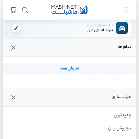
قطعات سازگار با خودرو
تویوتا اف جی کروز
پیام ها
فروشگاه اینترنتی ماشینت
لوازم بدنه
سپر
براکت سپر جلو راست
/
/
/
قیمت و خرید انواع براکت سپر جلو راست تویوتا اف جی کروز
نمایش همه
لنت ترمز
فیلتر روغن
شمع موتور
واتر پمپ
فیلترها
جدیدترین
خودرو
مرتب‌سازی
براکت سپر جلو راست تویوتا اف
جی کروز سال 2011
جدیدترین
پرفروش‌ترین