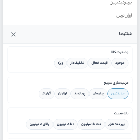
پربازدیدترین
ارزان‌ترین
گران‌ترین
فیلترها
وضعیت کالا
موجود
قیمت فعال
تخفیف‌دار
ویژه
خانه
مرتب‌سازی سریع
جدیدترین
پرفروش
پربازدید
ارزان‌تر
گران‌تر
ورود / ثبت نام
بازه قیمت
دستیار هوشمند
زیر ۵۰۰ هزار
۵۰۰ تا ۱ میلیون
۱ تا ۵ میلیون
بالای ۵ میلیون
سرویس در محل