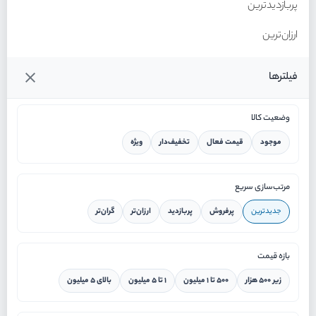
پربازدیدترین
ارزان‌ترین
گران‌ترین
فیلترها
وضعیت کالا
موجود
قیمت فعال
تخفیف‌دار
ویژه
خانه
مرتب‌سازی سریع
جدیدترین
پرفروش
پربازدید
ارزان‌تر
گران‌تر
ورود / ثبت نام
بازه قیمت
دستیار هوشمند
زیر ۵۰۰ هزار
۵۰۰ تا ۱ میلیون
۱ تا ۵ میلیون
بالای ۵ میلیون
سرویس در محل