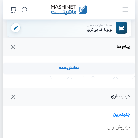
قطعات سازگار با خودرو
تویوتا اف جی کروز
پیام ها
فروشگاه اینترنتی ماشینت
لوازم بدنه
درب
دستگیره درب بیرونی جلو چپ
/
/
/
قیمت و خرید انواع دستگیره درب بیرونی جلو چپ تویوتا اف جی کروز
نمایش همه
لنت ترمز
فیلتر روغن
شمع موتور
واتر پمپ
فیلترها
جدیدترین
خودرو
مرتب‌سازی
دستگیره درب بیرونی جلو
چپ تویوتا اف جی کروز سال
2011
جدیدترین
پرفروش‌ترین