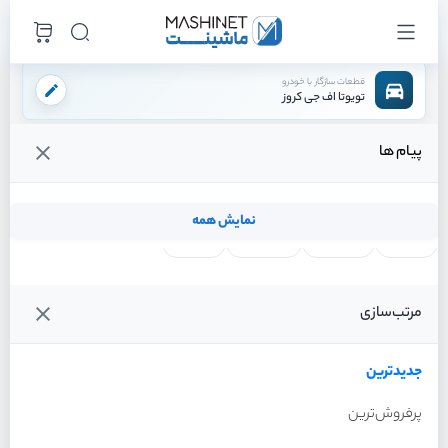
قطعات سازگار با خودرو
تویوتا اف جی کروز
پیام ها
فروشگاه اینترنتی ماشینت
لوازم بدنه
سپر
براکت سپر جلو چپ
/
/
/
قیمت و خرید انواع براکت سپر جلو چپ تویوتا اف جی کروز
نمایش همه
لنت ترمز
فیلتر روغن
شمع موتور
واتر پمپ
فیلترها
جدیدترین
خودرو
مرتب‌سازی
براکت سپر جلو چپ تویوتا اف
جی کروز سال 2011
جدیدترین
پرفروش‌ترین