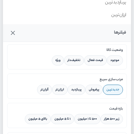
پربازدیدترین
ارزان‌ترین
گران‌ترین
فیلترها
وضعیت کالا
موجود
قیمت فعال
تخفیف‌دار
ویژه
خانه
مرتب‌سازی سریع
جدیدترین
پرفروش
پربازدید
ارزان‌تر
گران‌تر
ورود / ثبت نام
بازه قیمت
دستیار هوشمند
زیر ۵۰۰ هزار
۵۰۰ تا ۱ میلیون
۱ تا ۵ میلیون
بالای ۵ میلیون
سرویس در محل