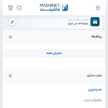
قطعات سازگار با خودرو
تویوتا اف جی کروز
پیام ها
فروشگاه اینترنتی ماشینت
لوازم موتوری
سنسور ها
سنسور abs جلو چپ
/
/
/
قیمت و خرید انواع سنسور abs جلو چپ تویوتا اف جی کروز
نمایش همه
لنت ترمز
فیلتر روغن
شمع موتور
واتر پمپ
فیلترها
جدیدترین
خودرو
مرتب‌سازی
سنسور abs جلو چپ تویوتا اف
جی کروز سال 2011
جدیدترین
پرفروش‌ترین