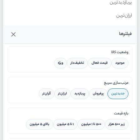
پربازدیدترین
ارزان‌ترین
گران‌ترین
فیلترها
وضعیت کالا
موجود
قیمت فعال
تخفیف‌دار
ویژه
خانه
مرتب‌سازی سریع
جدیدترین
پرفروش
پربازدید
ارزان‌تر
گران‌تر
ورود / ثبت نام
بازه قیمت
دستیار هوشمند
زیر ۵۰۰ هزار
۵۰۰ تا ۱ میلیون
۱ تا ۵ میلیون
بالای ۵ میلیون
سرویس در محل