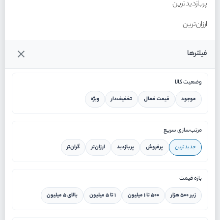
پربازدیدترین
ارزان‌ترین
گران‌ترین
فیلترها
وضعیت کالا
موجود
قیمت فعال
تخفیف‌دار
ویژه
خانه
مرتب‌سازی سریع
جدیدترین
پرفروش
پربازدید
ارزان‌تر
گران‌تر
ورود / ثبت نام
بازه قیمت
دستیار هوشمند
زیر ۵۰۰ هزار
۵۰۰ تا ۱ میلیون
۱ تا ۵ میلیون
بالای ۵ میلیون
سرویس در محل