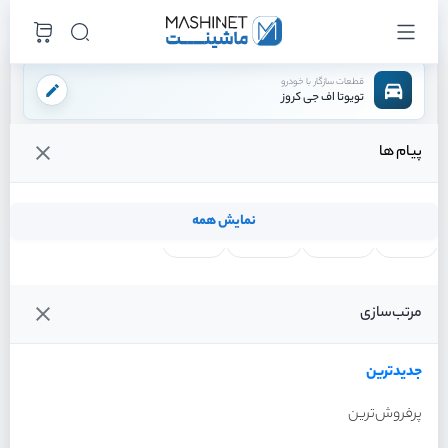
قطعات سازگار با خودرو
تویوتا اف جی کروز
پیام ها
فروشگاه اینترنتی ماشینت
لوازم بدنه
جلو پنجره
/
/
قیمت و خرید انواع جلو پنجره تویوتا اف جی کروز
نمایش همه
لنت ترمز
فیلتر روغن
شمع موتور
واتر پمپ
آفتاب گیر
خطر عقب
گیربکس
کیت m
رینگ
فن کامل
ecu
مرتب‌سازی
فیلترها
جدیدترین
خودرو
جدیدترین
جلو پنجره تویوتا اف جی کروز
سال 2011
پرفروش‌ترین