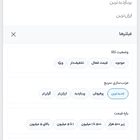
پربازدیدترین
ارزان‌ترین
گران‌ترین
فیلترها
وضعیت کالا
موجود
قیمت فعال
تخفیف‌دار
ویژه
خانه
مرتب‌سازی سریع
جدیدترین
پرفروش
پربازدید
ارزان‌تر
گران‌تر
ورود / ثبت نام
بازه قیمت
دستیار هوشمند
زیر ۵۰۰ هزار
۵۰۰ تا ۱ میلیون
۱ تا ۵ میلیون
بالای ۵ میلیون
سرویس در محل