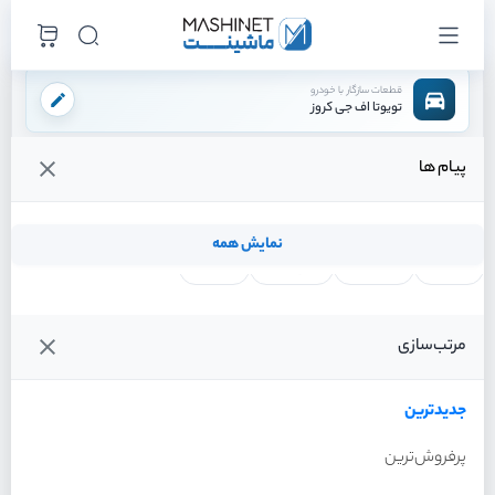
قطعات سازگار با خودرو
تویوتا اف جی کروز
پیام ها
فروشگاه اینترنتی ماشینت
لوازم بدنه
سپر
توری سپر جلو
/
/
/
قیمت و خرید انواع توری سپر جلو تویوتا اف جی کروز
نمایش همه
لنت ترمز
فیلتر روغن
شمع موتور
واتر پمپ
فیلترها
جدیدترین
خودرو
مرتب‌سازی
توری سپر جلو تویوتا اف جی
کروز سال 2011
جدیدترین
پرفروش‌ترین