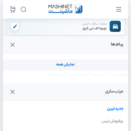
قطعات سازگار با خودرو
تویوتا اف جی کروز
پیام ها
فروشگاه اینترنتی ماشینت
لوازم ترمز
لنت ترمز
لنت ترمز جلو
/
/
/
قیمت و خرید انواع لنت ترمز جلو تویوتا اف جی کروز
نمایش همه
لنت ترمز
فیلتر روغن
شمع موتور
واتر پمپ
فیلترها
جدیدترین
خودرو
مرتب‌سازی
لنت ترمز جلو تویوتا اف جی
کروز سال 2011
جدیدترین
پرفروش‌ترین