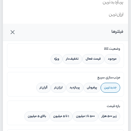
پربازدیدترین
ارزان‌ترین
گران‌ترین
فیلترها
وضعیت کالا
موجود
قیمت فعال
تخفیف‌دار
ویژه
خانه
مرتب‌سازی سریع
جدیدترین
پرفروش
پربازدید
ارزان‌تر
گران‌تر
ورود / ثبت نام
بازه قیمت
دستیار هوشمند
زیر ۵۰۰ هزار
۵۰۰ تا ۱ میلیون
۱ تا ۵ میلیون
بالای ۵ میلیون
سرویس در محل