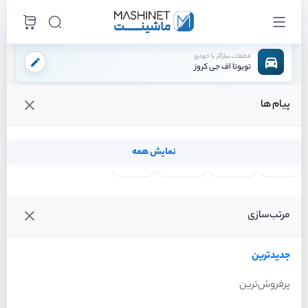
قطعات سازگار با خودرو
تویوتا اف جی کروز
پیام ها
فروشگاه اینترنتی ماشینت
لوازم ترمز
دیسک ترمز
دیسک ترمز جلو
/
/
/
قیمت و خرید انواع دیسک ترمز جلو تویوتا اف جی کروز
نمایش همه
لنت ترمز
فیلتر روغن
شمع موتور
واتر پمپ
فیلترها
جدیدترین
خودرو
مرتب‌سازی
دیسک ترمز جلو تویوتا اف جی
کروز سال 2011
جدیدترین
پرفروش‌ترین