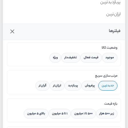
پربازدیدترین
ارزان‌ترین
گران‌ترین
فیلترها
وضعیت کالا
موجود
قیمت فعال
تخفیف‌دار
ویژه
خانه
مرتب‌سازی سریع
جدیدترین
پرفروش
پربازدید
ارزان‌تر
گران‌تر
ورود / ثبت نام
بازه قیمت
دستیار هوشمند
زیر ۵۰۰ هزار
۵۰۰ تا ۱ میلیون
۱ تا ۵ میلیون
بالای ۵ میلیون
سرویس در محل