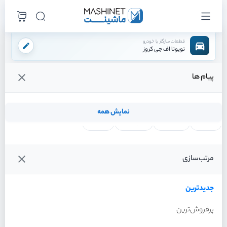
قطعات سازگار با خودرو
تویوتا اف جی کروز
پیام ها
فروشگاه اینترنتی ماشینت
اکسسوری
کف پایی
/
/
قیمت و خرید انواع کف پایی تویوتا اف جی کروز
نمایش همه
لنت ترمز
فیلتر روغن
شمع موتور
واتر پمپ
فیلترها
جدیدترین
خودرو
مرتب‌سازی
کف پایی تویوتا اف جی کروز
سال 2011
جدیدترین
پرفروش‌ترین