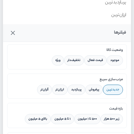
پربازدیدترین
ارزان‌ترین
گران‌ترین
فیلترها
وضعیت کالا
موجود
قیمت فعال
تخفیف‌دار
ویژه
خانه
مرتب‌سازی سریع
جدیدترین
پرفروش
پربازدید
ارزان‌تر
گران‌تر
ورود / ثبت نام
بازه قیمت
دستیار هوشمند
زیر ۵۰۰ هزار
۵۰۰ تا ۱ میلیون
۱ تا ۵ میلیون
بالای ۵ میلیون
سرویس در محل