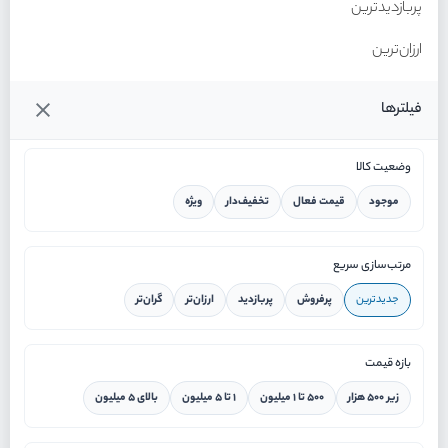
پربازدیدترین
ارزان‌ترین
گران‌ترین
فیلترها
وضعیت کالا
موجود
قیمت فعال
تخفیف‌دار
ویژه
خانه
مرتب‌سازی سریع
جدیدترین
پرفروش
پربازدید
ارزان‌تر
گران‌تر
ورود / ثبت نام
بازه قیمت
دستیار هوشمند
زیر ۵۰۰ هزار
۵۰۰ تا ۱ میلیون
۱ تا ۵ میلیون
بالای ۵ میلیون
سرویس در محل