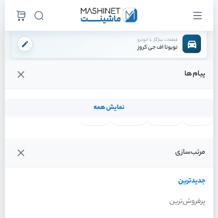
قطعات سازگار با خودرو
تویوتا اف جی کروز
پیام ها
فروشگاه اینترنتی ماشینت
لوازم موتوری
منیفولد دود
/
/
قیمت و خرید انواع منیفولد دود تویوتا اف جی کروز
نمایش همه
لنت ترمز
فیلتر روغن
شمع موتور
واتر پمپ
فیلترها
جدیدترین
خودرو
مرتب‌سازی
منیفولد دود تویوتا اف جی
کروز سال 2011
جدیدترین
پرفروش‌ترین