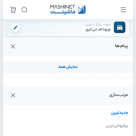
قطعات سازگار با خودرو
تویوتا اف جی کروز
پیام ها
فروشگاه اینترنتی ماشینت
لوازم موتوری
سیستم خنک کننده
رادیاتور آب
/
/
/
قیمت و خرید انواع رادیاتور آب تویوتا اف جی کروز
نمایش همه
لنت ترمز
فیلتر روغن
شمع موتور
واتر پمپ
فیلترها
جدیدترین
خودرو
مرتب‌سازی
رادیاتور آب تویوتا اف جی کروز
سال 2011
جدیدترین
پرفروش‌ترین