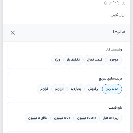
پربازدیدترین
ارزان‌ترین
گران‌ترین
فیلترها
وضعیت کالا
موجود
قیمت فعال
تخفیف‌دار
ویژه
خانه
مرتب‌سازی سریع
جدیدترین
پرفروش
پربازدید
ارزان‌تر
گران‌تر
ورود / ثبت نام
بازه قیمت
دستیار هوشمند
زیر ۵۰۰ هزار
۵۰۰ تا ۱ میلیون
۱ تا ۵ میلیون
بالای ۵ میلیون
سرویس در محل