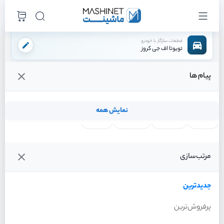
قطعات سازگار با خودرو
تویوتا اف جی کروز
پیام ها
فروشگاه اینترنتی ماشینت
لوازم مصرفی
مایعات
روغن موتور
/
/
/
قیمت و خرید انواع روغن موتور تویوتا اف جی کروز
نمایش همه
لنت ترمز
فیلتر روغن
شمع موتور
واتر پمپ
فیلترها
جدیدترین
خودرو
مرتب‌سازی
روغن موتور تویوتا اف جی کروز
سال 2011
جدیدترین
پرفروش‌ترین