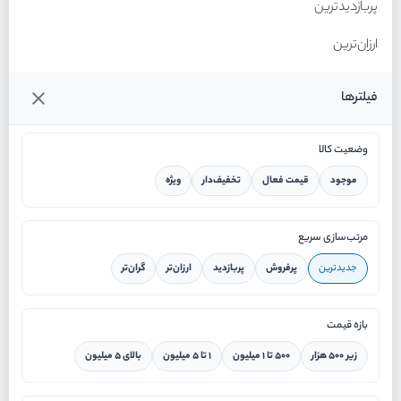
پربازدیدترین
ارزان‌ترین
گران‌ترین
فیلترها
وضعیت کالا
موجود
قیمت فعال
تخفیف‌دار
ویژه
خانه
مرتب‌سازی سریع
جدیدترین
پرفروش
پربازدید
ارزان‌تر
گران‌تر
ورود / ثبت نام
بازه قیمت
دستیار هوشمند
زیر ۵۰۰ هزار
۵۰۰ تا ۱ میلیون
۱ تا ۵ میلیون
بالای ۵ میلیون
سرویس در محل