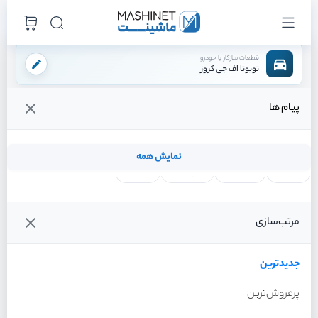
قطعات سازگار با خودرو
تویوتا اف جی کروز
پیام ها
فروشگاه اینترنتی ماشینت
لوازم داخلی
ایربگ
ایربگ فرمان
/
/
/
قیمت و خرید انواع ایربگ فرمان تویوتا اف جی کروز
نمایش همه
لنت ترمز
فیلتر روغن
شمع موتور
واتر پمپ
فیلترها
جدیدترین
خودرو
مرتب‌سازی
ایربگ فرمان تویوتا اف جی
کروز سال 2011
جدیدترین
پرفروش‌ترین