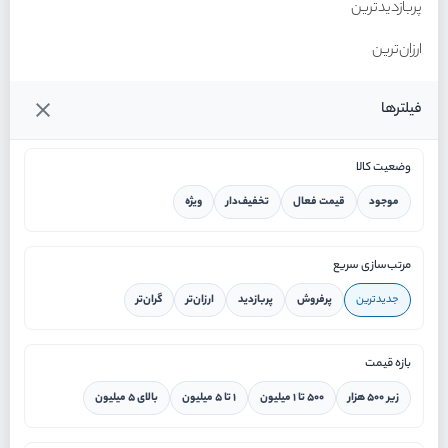
پربازدیدترین
ارزان‌ترین
گران‌ترین
فیلترها
وضعیت کالا
موجود
قیمت فعال
تخفیف‌دار
ویژه
خانه
مرتب‌سازی سریع
جدیدترین
پرفروش
پربازدید
ارزان‌تر
گران‌تر
ورود / ثبت نام
بازه قیمت
دستیار هوشمند
زیر ۵۰۰ هزار
۵۰۰ تا ۱ میلیون
۱ تا ۵ میلیون
بالای ۵ میلیون
سرویس در محل