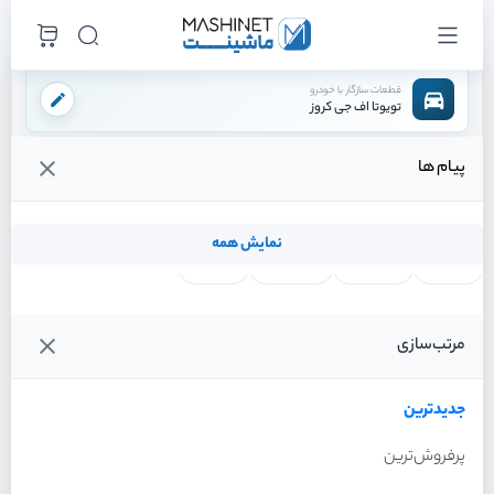
قطعات سازگار با خودرو
تویوتا اف جی کروز
پیام ها
فروشگاه اینترنتی ماشینت
لوازم تعلیق
طبق
سیبک طبق جلو
/
/
/
قیمت و خرید انواع سیبک طبق جلو تویوتا اف جی کروز
نمایش همه
لنت ترمز
فیلتر روغن
شمع موتور
واتر پمپ
فیلترها
جدیدترین
خودرو
مرتب‌سازی
سیبک طبق جلو تویوتا اف
جی کروز سال 2011
جدیدترین
پرفروش‌ترین