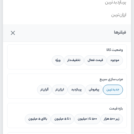
پربازدیدترین
ارزان‌ترین
گران‌ترین
فیلترها
وضعیت کالا
موجود
قیمت فعال
تخفیف‌دار
ویژه
خانه
مرتب‌سازی سریع
جدیدترین
پرفروش
پربازدید
ارزان‌تر
گران‌تر
ورود / ثبت نام
بازه قیمت
دستیار هوشمند
زیر ۵۰۰ هزار
۵۰۰ تا ۱ میلیون
۱ تا ۵ میلیون
بالای ۵ میلیون
سرویس در محل