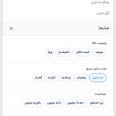
پربازدیدترین
ارزان‌ترین
گران‌ترین
فیلترها
وضعیت کالا
موجود
قیمت فعال
تخفیف‌دار
ویژه
خانه
مرتب‌سازی سریع
جدیدترین
پرفروش
پربازدید
ارزان‌تر
گران‌تر
ورود / ثبت نام
بازه قیمت
دستیار هوشمند
زیر ۵۰۰ هزار
۵۰۰ تا ۱ میلیون
۱ تا ۵ میلیون
بالای ۵ میلیون
سرویس در محل