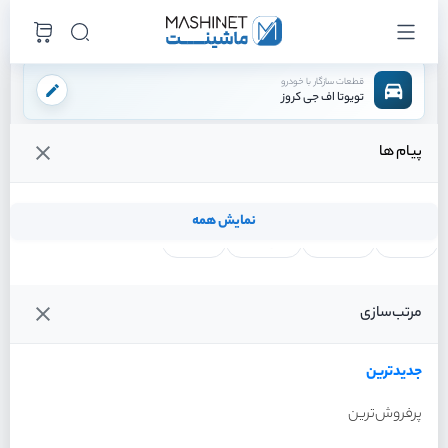
قطعات سازگار با خودرو
تویوتا اف جی کروز
پیام ها
فروشگاه اینترنتی ماشینت
لوازم مصرفی
فیلتر ها
فیلتر کابین
/
/
/
قیمت و خرید انواع فیلتر کابین تویوتا اف جی کروز
نمایش همه
لنت ترمز
فیلتر روغن
شمع موتور
واتر پمپ
فیلترها
جدیدترین
خودرو
مرتب‌سازی
فیلتر کابین تویوتا اف جی کروز
سال 2011
جدیدترین
پرفروش‌ترین