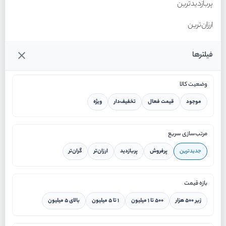
پربازدیدترین
ارزان‌ترین
گران‌ترین
فیلترها
وضعیت کالا
موجود
قیمت فعال
تخفیف‌دار
ویژه
خانه
مرتب‌سازی سریع
جدیدترین
پرفروش
پربازدید
ارزان‌تر
گران‌تر
ورود / ثبت نام
بازه قیمت
دستیار هوشمند
زیر ۵۰۰ هزار
۵۰۰ تا ۱ میلیون
۱ تا ۵ میلیون
بالای ۵ میلیون
سرویس در محل