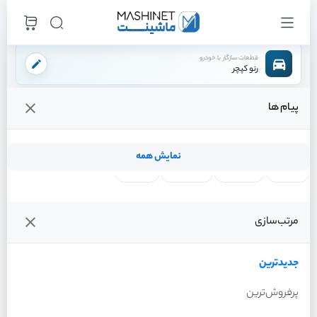
قطعات سازگار با خودرو
رنو کپچر
پیام ها
فروشگاه اینترنتی ماشینت
لوازم بدنه
سپر
سپر عقب
/
/
/
قیمت و خرید انواع سپر عقب رنو کپچر
نمایش همه
لنت ترمز
فیلتر روغن
شمع موتور
واتر پمپ
فیلترها
جدیدترین
خودرو
مرتب‌سازی
سپر عقب رنو کپچر سال 2016
جدیدترین
پرفروش‌ترین