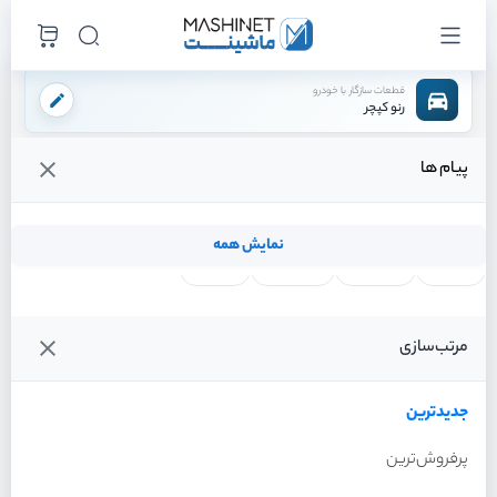
قطعات سازگار با خودرو
رنو کپچر
پیام ها
فروشگاه اینترنتی ماشینت
لوازم مصرفی
فیلتر ها
فیلتر روغن
/
/
/
قیمت و خرید انواع فیلتر روغن رنو کپچر
نمایش همه
لنت ترمز
فیلتر روغن
شمع موتور
واتر پمپ
فیلترها
جدیدترین
خودرو
مرتب‌سازی
فیلتر روغن رنو کپچر سال 2016
جدیدترین
پرفروش‌ترین