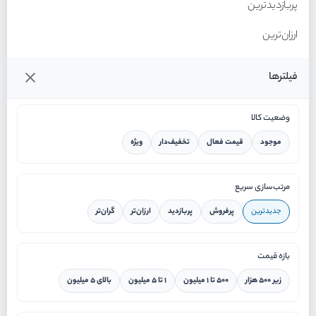
پربازدیدترین
ارزان‌ترین
گران‌ترین
فیلترها
وضعیت کالا
موجود
قیمت فعال
تخفیف‌دار
ویژه
خانه
مرتب‌سازی سریع
جدیدترین
پرفروش
پربازدید
ارزان‌تر
گران‌تر
ورود / ثبت نام
بازه قیمت
دستیار هوشمند
زیر ۵۰۰ هزار
۵۰۰ تا ۱ میلیون
۱ تا ۵ میلیون
بالای ۵ میلیون
سرویس در محل