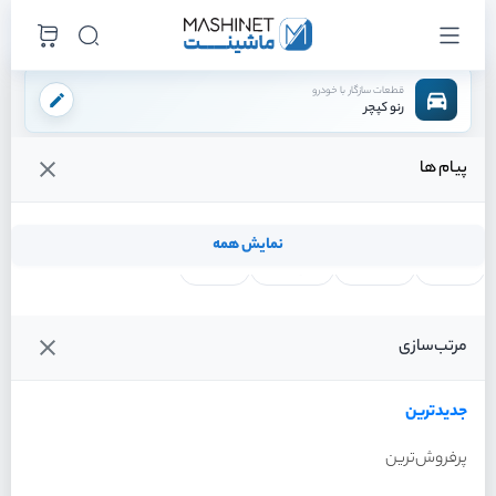
قطعات سازگار با خودرو
رنو کپچر
پیام ها
فروشگاه اینترنتی ماشینت
لوازم موتوری
منیفولد هوا
/
/
قیمت و خرید انواع منیفولد هوا رنو کپچر
نمایش همه
لنت ترمز
فیلتر روغن
شمع موتور
واتر پمپ
فیلترها
جدیدترین
خودرو
مرتب‌سازی
منیفولد هوا رنو کپچر سال
2016
جدیدترین
پرفروش‌ترین