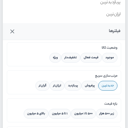
پربازدیدترین
ارزان‌ترین
گران‌ترین
فیلترها
وضعیت کالا
موجود
قیمت فعال
تخفیف‌دار
ویژه
خانه
مرتب‌سازی سریع
جدیدترین
پرفروش
پربازدید
ارزان‌تر
گران‌تر
ورود / ثبت نام
بازه قیمت
دستیار هوشمند
زیر ۵۰۰ هزار
۵۰۰ تا ۱ میلیون
۱ تا ۵ میلیون
بالای ۵ میلیون
سرویس در محل