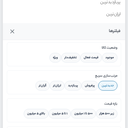
پربازدیدترین
ارزان‌ترین
گران‌ترین
فیلترها
وضعیت کالا
موجود
قیمت فعال
تخفیف‌دار
ویژه
خانه
مرتب‌سازی سریع
جدیدترین
پرفروش
پربازدید
ارزان‌تر
گران‌تر
ورود / ثبت نام
بازه قیمت
دستیار هوشمند
زیر ۵۰۰ هزار
۵۰۰ تا ۱ میلیون
۱ تا ۵ میلیون
بالای ۵ میلیون
سرویس در محل