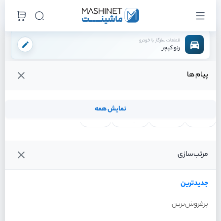
قطعات سازگار با خودرو
رنو کپچر
پیام ها
فروشگاه اینترنتی ماشینت
لوازم تعلیق
کمک فنر
کمک فنر جلو راست
/
/
/
قیمت و خرید انواع کمک فنر جلو راست رنو کپچر
نمایش همه
لنت ترمز
فیلتر روغن
شمع موتور
واتر پمپ
فیلترها
جدیدترین
خودرو
مرتب‌سازی
کمک فنر جلو راست رنو کپچر
سال 2016
جدیدترین
پرفروش‌ترین