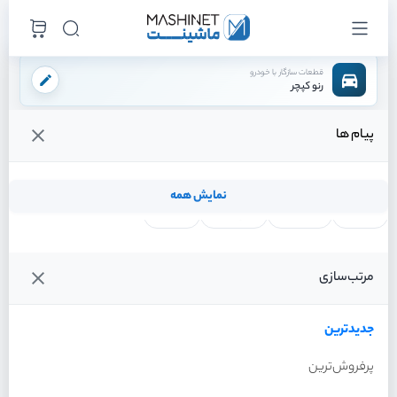
قطعات سازگار با خودرو
رنو کپچر
پیام ها
فروشگاه اینترنتی ماشینت
لوازم بدنه
گلگیر
گلگیر جلو راست
/
/
/
قیمت و خرید انواع گلگیر جلو راست رنو کپچر
نمایش همه
لنت ترمز
فیلتر روغن
شمع موتور
واتر پمپ
فیلترها
جدیدترین
خودرو
مرتب‌سازی
گلگیر جلو راست رنو کپچر سال
2016
جدیدترین
پرفروش‌ترین