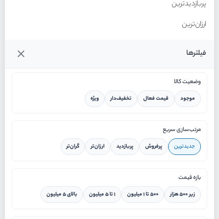
پربازدیدترین
ارزان‌ترین
گران‌ترین
فیلترها
وضعیت کالا
موجود
قیمت فعال
تخفیف‌دار
ویژه
خانه
مرتب‌سازی سریع
جدیدترین
پرفروش
پربازدید
ارزان‌تر
گران‌تر
ورود / ثبت نام
بازه قیمت
دستیار هوشمند
زیر ۵۰۰ هزار
۵۰۰ تا ۱ میلیون
۱ تا ۵ میلیون
بالای ۵ میلیون
سرویس در محل