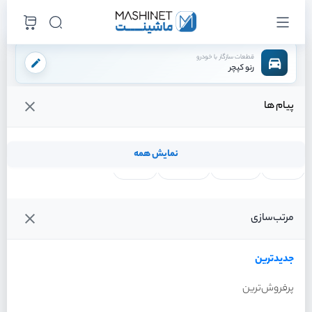
قطعات سازگار با خودرو
رنو کپچر
پیام ها
فروشگاه اینترنتی ماشینت
لوازم بدنه
جلو پنجره
/
/
قیمت و خرید انواع جلو پنجره رنو کپچر
نمایش همه
لنت ترمز
فیلتر روغن
شمع موتور
واتر پمپ
آفتاب گیر
خطر عقب
گیربکس
کیت m
رینگ
فن کامل
ecu
مرتب‌سازی
فیلترها
جدیدترین
خودرو
جدیدترین
جلو پنجره رنو کپچر سال 2016
پرفروش‌ترین