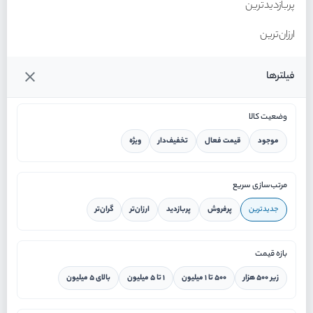
پربازدیدترین
ارزان‌ترین
گران‌ترین
فیلترها
وضعیت کالا
موجود
قیمت فعال
تخفیف‌دار
ویژه
خانه
مرتب‌سازی سریع
جدیدترین
پرفروش
پربازدید
ارزان‌تر
گران‌تر
ورود / ثبت نام
بازه قیمت
دستیار هوشمند
زیر ۵۰۰ هزار
۵۰۰ تا ۱ میلیون
۱ تا ۵ میلیون
بالای ۵ میلیون
سرویس در محل