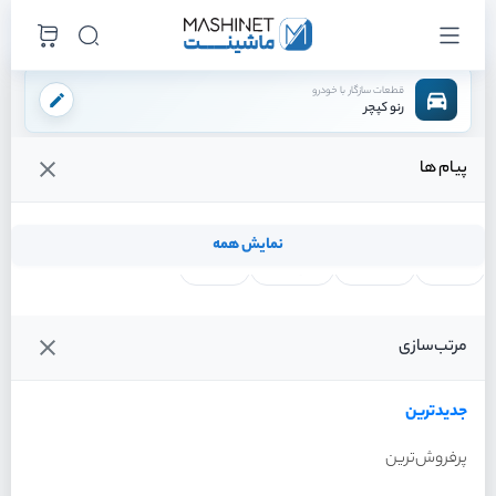
قطعات سازگار با خودرو
رنو کپچر
پیام ها
فروشگاه اینترنتی ماشینت
لوازم مصرفی
فیلتر ها
فیلتر کابین
/
/
/
قیمت و خرید انواع فیلتر کابین رنو کپچر
نمایش همه
لنت ترمز
فیلتر روغن
شمع موتور
واتر پمپ
فیلترها
جدیدترین
خودرو
مرتب‌سازی
فیلتر کابین رنو کپچر سال 2016
جدیدترین
پرفروش‌ترین