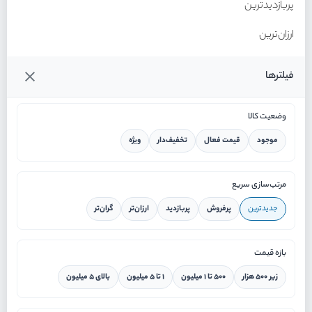
پربازدیدترین
ارزان‌ترین
گران‌ترین
فیلترها
وضعیت کالا
موجود
قیمت فعال
تخفیف‌دار
ویژه
خانه
مرتب‌سازی سریع
جدیدترین
پرفروش
پربازدید
ارزان‌تر
گران‌تر
ورود / ثبت نام
بازه قیمت
دستیار هوشمند
زیر ۵۰۰ هزار
۵۰۰ تا ۱ میلیون
۱ تا ۵ میلیون
بالای ۵ میلیون
سرویس در محل