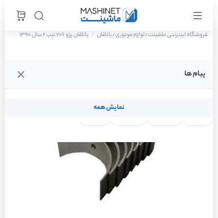
فروشگاه اینترنتی ماشینت
لوازم موتوری
یاتاقان
یاتاقان پژو 206 تیپ 2 سال 1390
/
/
پیام ها
نمایش همه
لنت ترمز
فیلتر روغن
شمع موتور
واتر پمپ