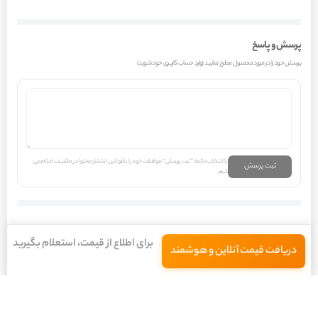
و از فشار اضافی بر موتور در زمان‌هایی که نیاز به سرمایش نیست، جلوگیری
می‌کند. در شرایط رانندگی در گرمای شدید تابستان، ترافیک‌های شهری و یا در حین
پرسش و پاسخ
استفاده طولانی مدت از کولر در جاده‌های کویری، کمپرسور تحت فشار کاری مداوم
پرسش خود را در مورد محصول مطرح نمایید (وارد حساب کاربری خود شوید)
قرار می‌گیرد. در این شرایط، کیفیت ساخت و مقاومت متریال به‌کار رفته در
کمپرسور کولر پژو 405 GLX دوگانه سوز، نقش کلیدی در جلوگیری از داغ شدن
بیش از حد و یا خرابی زودرس آن ایفا می‌کند. عملکرد صحیح این قطعه، وابستگی
مستقیمی به سلامت سیستم برقی خودرو، میزان گاز مبرد و پاکیزگی فیلترهای
سیستم تهویه دارد.
با انتخاب دکمه “ثبت پرسش”، موافقت خود را با قوانین انتشار محتوا در ماشینت اعلام می
ثبت پرسش
کنم.
فرض کنید در یک روز تابستانی، دمای هوای بیرون به بالای 40 درجه سانتی‌گراد
رسیده است و شما در ترافیک سنگین شهر تهران گرفتار شده‌اید. موتور خودروی پژو
405 GLX دوگانه سوز شما در حال کار است و سیستم کولر نیز روشن است. در این
برای اطلاع از قیمت، استعلام بگیرید
دریافت قیمت آنلاین و هوشمند
سناریوی واقعی، کمپرسور کولر با تمام توان خود در حال فشرده‌سازی گاز مبرد
است. اگر این کمپرسور از کیفیت بالایی برخوردار نباشد یا به درستی نصب نشده
باشد، ممکن است با افزایش دما، راندمان آن کاهش یابد و سرمای کافی تولید