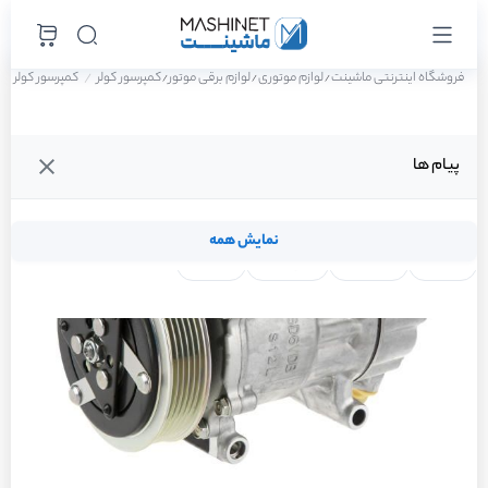
فروشگاه اینترنتی ماشینت
لوازم موتوری
لوازم برقی موتور
کمپرسور کولر
کمپرسور کولر پژو 206 تیپ 2 سال 90
/
/
/
پیام ها
نمایش همه
لنت ترمز
فیلتر روغن
شمع موتور
واتر پمپ