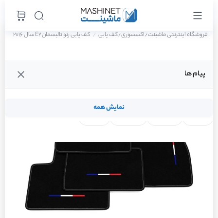
فروشگاه اینترنتی ماشینت
اکسسوری
کف پایی
کف پایی رنو تالیسمان E2 سال 2016
/
/
پیام ها
نمایش همه
لنت ترمز
فیلتر روغن
شمع موتور
واتر پمپ