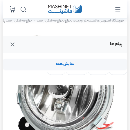
فروشگاه اینترنتی ماشینت
لوازم بدنه
چراغ
چراغ مه شکن راست
چراغ مه شکن راست پژو 405 GLX دوگانه سوز سال 1388
/
/
/
پیام ها
نمایش همه
لنت ترمز
فیلتر روغن
شمع موتور
واتر پمپ