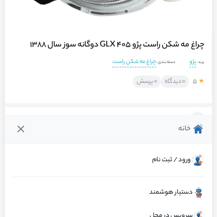
چراغ مه شکن راست پژو 405 GLX دوگانه سوز سال 1388
پژو
چراغ مه شکن راست
برند :
دسته بندی :
۵
۰ دیدگاه
۰ پرسش
★
فروشنده :
ماشینت
خانه
عملکرد عالی
۱۰۰٪ رضایت از کالا
ارسال به‌موقع
ورود / ثبت نام
گارانتی : اصالت و سلامت فیزیکی کالا
دستیار هوشمند
مرجوعی کالا 48 ساعته توسط ماشینت
سرویس در محل